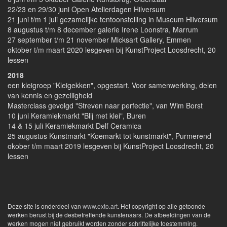
22/23 en 29/30 juni Open Atelierdagen Hilversum
21 juni t/m 1 juli gezamelijke tentoonstelling in Museum Hilversum
8 augustus t/m 8 december galerie Irene Loonstra, Marrum
27 september t/m 21 november Micksart Gallery, Emmen
oktober t/m maart 2020 lesgeven bij KunstProject Loosdrecht, 20
lessen
2018
een kleigroep "Kleigekken", opgestart. Voor samenwerking, delen
van kennis en gezelligheid
Masterclass gevolgd "Streven naar perfectie", van Wim Borst
10 juni Keramiekmarkt "Blij met klei", Buren
14 & 15 juli Keramiekmarkt Delf Ceramica
25 augustus Kunstmarkt "Koemarkt tot kunstmarkt", Purmerend
okober t/m maart 2019 lesgeven bij KunstProject Loosdrecht, 20
lessen
Deze site is onderdeel van
www.exto.art
. Het copyright op alle getoonde
werken berust bij de desbetreffende kunstenaars. De afbeeldingen van de
werken mogen niet gebruikt worden zonder schriftelijke toestemming.