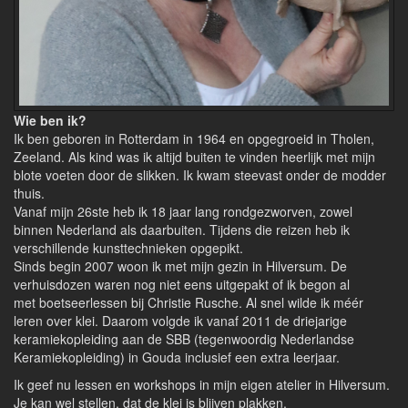
Wie ben ik?
Ik ben geboren in Rotterdam in 1964 en opgegroeid in Tholen,
Zeeland. Als kind was ik altijd buiten te vinden heerlijk met mijn
blote voeten door de slikken. Ik kwam steevast onder de modder
thuis.
Vanaf mijn 26ste heb ik 18 jaar lang rondgezworven, zowel
binnen Nederland als daarbuiten. Tijdens die reizen heb ik
verschillende kunsttechnieken opgepikt.
Sinds begin 2007 woon ik met mijn gezin in Hilversum. De
verhuisdozen waren nog niet eens uitgepakt of ik begon al
met boetseerlessen bij Christie Rusche. Al snel wilde ik méér
leren over klei. Daarom volgde ik vanaf 2011 de driejarige
keramiekopleiding aan de SBB (tegenwoordig Nederlandse
Keramiekopleiding) in Gouda inclusief een extra leerjaar.
Ik geef nu lessen en workshops in mijn eigen atelier in Hilversum.
Je kan wel stellen, dat de klei is blijven plakken.