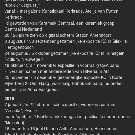
rubriek "kleigalerij"
vanaf 7 mei galerie Kunstlokaal Kerkrade, Atel'je van Putten,
Kerkrade
lid geworden van Keramiek Centraal, een keramiek groep
Centraal Nederland
20 / 26 juli te zien op digitaal scherm Station Amersfoort
8 augustus / 30 september gezamenlijke expositie KC in Silex, 's-
Hertogenbosch
24 augustus / 5 oktober gezamenlijke exposite KC in Kunstgein -
Podium, Nieuwegein
18 oktober t/m 4 november expositie in voormalig C&A pand,
Hilversum, samen met andere leden van Hilversum Art
25 november / 8 december gezamenlijke exposite KC in Korte
Vijverberg 2, Den Haag (voormalig Rabobank pand, nu onder
beheer van Anna Vastgoed)
2019
7 januari t/m 27 februari, solo expositie, woonzorgcentrum
"Arcadia", Zwolle
maart/april, nr. 2 Klei keramiek magazine, publicatie onder rubriek
"kleigalerij"
16 maart t/m 16 juni Galerie Anita Ammerlaan, Roosendaal
6 juni t/m 5 oktober Galerie Kunstbrug, Oldenzaal