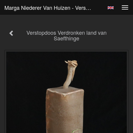
Marga Niederer Van Huizen - Verstopdoos Verdronken Land Van Saefthinge
Tog
navi
Verstopdoos Verdronken land van
Saefthinge