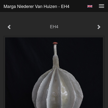
Marga Niederer Van Huizen - EH4
Tog
navi
EH4